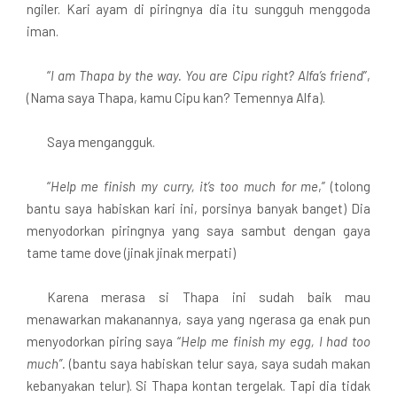
ngiler. Kari ayam di piringnya dia itu sungguh menggoda
iman.
“
I am Thapa by the way. You are Cipu right? Alfa’s friend
”,
(Nama saya Thapa, kamu Cipu kan? Temennya Alfa).
Saya mengangguk.
“
Help me finish my curry, it’s too much for me
,” (tolong
bantu saya habiskan kari ini, porsinya banyak banget) Dia
menyodorkan piringnya yang saya sambut dengan gaya
tame tame dove (jinak jinak merpati)
Karena merasa si Thapa ini sudah baik mau
menawarkan makanannya, saya yang ngerasa ga enak pun
menyodorkan piring saya “
Help me finish my egg, I had too
much”.
(bantu saya habiskan telur saya, saya sudah makan
kebanyakan telur). Si Thapa kontan tergelak.
Tapi dia tidak