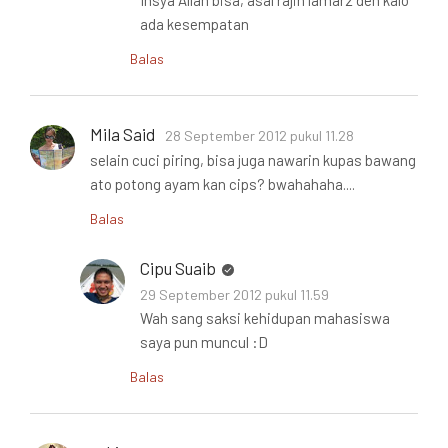
Insya Allah bisa, asal rajin lamar2 deh kalo
ada kesempatan
Balas
Mila Said
28 September 2012 pukul 11.28
selain cuci piring, bisa juga nawarin kupas bawang
ato potong ayam kan cips? bwahahaha....
Balas
Cipu Suaib
29 September 2012 pukul 11.59
Wah sang saksi kehidupan mahasiswa
saya pun muncul :D
Balas