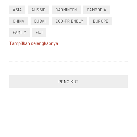
ASIA
AUSSIE
BADMINTON
CAMBODIA
CHINA
DUBAI
ECO-FRIENDLY
EUROPE
FAMILY
FIJI
Tampilkan selengkapnya
FOOD
FRANCE
FRIEND
HEALTH
HONGKONG
INDONESIA
JAPAN
MALAYSIA
MOVIE
MUSIK
NEW ZEALAND
PACIFIC
PHILIPPINES
RANDOM
READING
RUNNING
PENGIKUT
SINGAPORE
SOCCER
SOUTHEAST ASIA
SPORT
STUDY
SWIMMING
THAILAND
TRAVEL
TURKEY
VIETNAM
WORK