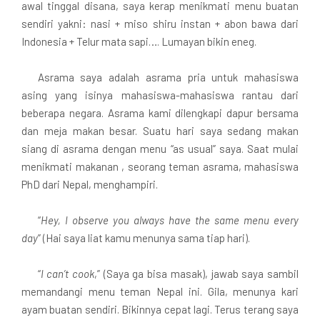
awal tinggal disana, saya kerap menikmati menu buatan
sendiri yakni: nasi + miso shiru instan + abon bawa dari
Indonesia + Telur mata sapi…. Lumayan bikin eneg.
Asrama saya adalah asrama pria untuk mahasiswa
asing yang isinya mahasiswa-mahasiswa rantau dari
beberapa negara. Asrama kami dilengkapi dapur bersama
dan meja makan besar. Suatu hari saya sedang makan
siang di asrama dengan menu “as usual” saya. Saat mulai
menikmati makanan , seorang teman asrama, mahasiswa
PhD dari Nepal, menghampiri.
“
Hey, I observe you always have the same menu every
day
” (Hai saya liat kamu menunya sama tiap hari).
“
I can’t cook
,” (Saya ga bisa masak), jawab saya sambil
memandangi menu teman Nepal ini. Gila, menunya kari
ayam buatan sendiri. Bikinnya cepat lagi. Terus terang saya