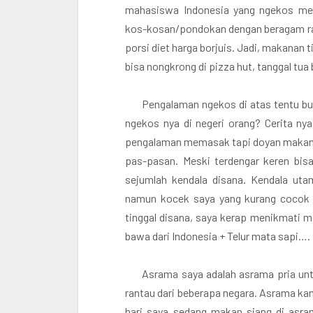
mahasiswa Indonesia yang ngekos men
kos-kosan/pondokan dengan beragam range
porsi diet harga borjuis. Jadi, makanan
bisa nongkrong di pizza hut, tanggal tua
Pengalaman ngekos di atas tentu bu
ngekos nya di negeri orang? Cerita nya
pengalaman memasak tapi doyan makan.
pas-pasan. Meski terdengar keren bi
sejumlah kendala disana. Kendala ut
namun kocek saya yang kurang cocok 
tinggal disana, saya kerap menikmati me
bawa dari Indonesia + Telur mata sapi….
Asrama saya adalah asrama pria u
rantau dari beberapa negara. Asrama ka
hari saya sedang makan siang di asra