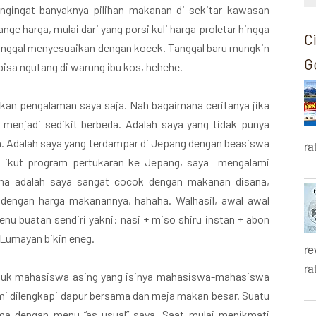
gingat banyaknya pilihan makanan di sekitar kawasan
 harga, mulai dari yang porsi kuli harga proletar hingga
C
 tinggal menyesuaikan dengan kocek. Tanggal baru mungkin
G
 bisa ngutang di warung ibu kos, hehehe.
kan pengalaman saya saja. Nah bagaimana ceritanya jika
 menjadi sedikit berbeda. Adalah saya yang tidak punya
 Adalah saya yang terdampar di Jepang dengan beasiswa
ra
sa ikut program pertukaran ke Jepang, saya mengalami
ama adalah saya sangat cocok dengan makanan disana,
dengan harga makanannya, hahaha. Walhasil, awal awal
nu buatan sendiri yakni: nasi + miso shiru instan + abon
 Lumayan bikin eneg.
re
ra
ntuk mahasiswa asing yang isinya mahasiswa-mahasiswa
mi dilengkapi dapur bersama dan meja makan besar. Suatu
ma dengan menu “as usual” saya. Saat mulai menikmati