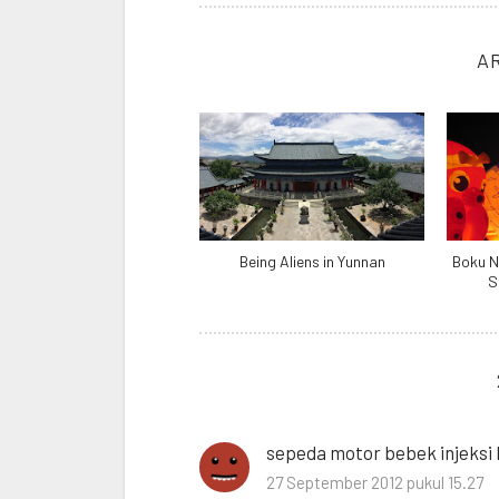
A
Being Aliens in Yunnan
Boku N
S
sepeda motor bebek injeksi k
27 September 2012 pukul 15.27