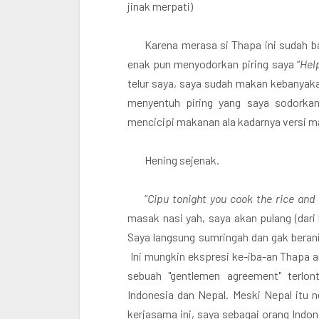
jinak merpati)
Karena merasa si Thapa ini sudah 
enak pun menyodorkan piring saya “
Hel
telur saya, saya sudah makan kebanyakan
menyentuh piring yang saya sodorkan
mencicipi makanan ala kadarnya versi ma
Hening sejenak.
“
Cipu tonight you cook the rice and 
masak nasi yah, saya akan pulang (dar
Saya langsung sumringah dan gak berani
Ini mungkin ekspresi ke-iba-an Thapa a
sebuah "gentlemen agreement" terlon
Indonesia dan Nepal. Meski Nepal itu n
kerjasama ini, saya sebagai orang Indo