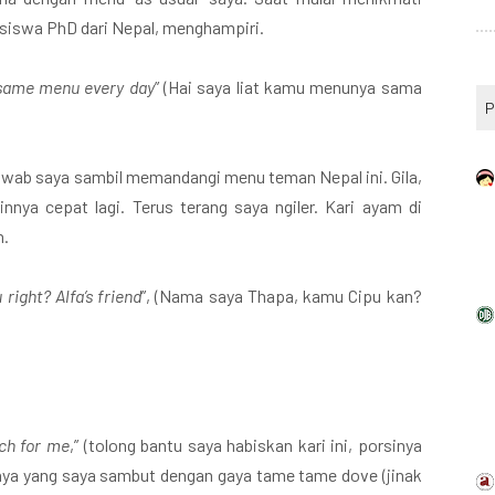
iswa PhD dari Nepal, menghampiri.
 same menu every day
” (Hai saya liat kamu menunya sama
P
 jawab saya sambil memandangi menu teman Nepal ini. Gila,
nnya cepat lagi. Terus terang saya ngiler. Kari ayam di
n.
right? Alfa’s friend
”, (Nama saya Thapa, kamu Cipu kan?
uch for me
,” (tolong bantu saya habiskan kari ini, porsinya
nya yang saya sambut dengan gaya tame tame dove (jinak