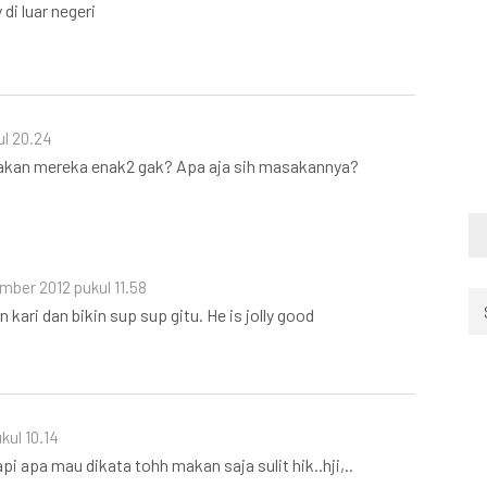
di luar negeri
l 20.24
akan mereka enak2 gak? Apa aja sih masakannya?
mber 2012 pukul 11.58
 kari dan bikin sup sup gitu. He is jolly good
kul 10.14
i apa mau dikata tohh makan saja sulit hik..hji,..