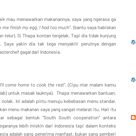
baik mau menawarkan makanannya, saya yang ngerasa ga
p me finish my egg, I had too much”.
(bantu saya habiskan
 telur). Si Thapa kontan tergelak.
Tapi dia tidak kunjung
. Saya yakin dia tak tega menyakiti perutnya dengan
sterchef gagal dari Indonesia.
I’ll come home to cook the rest
”, (Cipu ntar malam kamu
i lab) untuk masak lauknya). Thapa menawarkan bantuan.
 nolak. Ini adalah pintu menuju kebebasan menu standar.
kan menu makanan saya yang sangat melarat itu. Hari itu
tar sebagai bentuk "South South cooperation" antara
egaranya lebih miskin dari Indonesia tapi dalam konteks
nesia adalah sang penerima manfaat, bukan sang pemberi