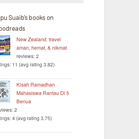
ipu Suaib's books on
oodreads
New Zealand: travel
aman, hemat, & nikmat
reviews: 2
tings: 11 (avg rating 3.82)
Kisah Ramadhan
Mahasiswa Rantau Di 5
Benua
views: 2
tings: 4 (avg rating 3.75)