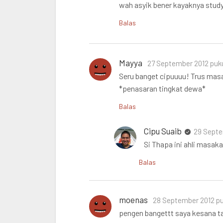
wah asyik bener kayaknya study 
Balas
Mayya
27 September 2012 puku
Seru banget cipuuuu! Trus mas
*penasaran tingkat dewa*
Balas
Cipu Suaib
29 Septe
Si Thapa ini ahli masakan
Balas
moenas
28 September 2012 pu
pengen bangettt saya kesana tap