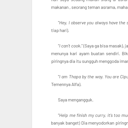
makanan , seorang teman asrama, mahas
“
Hey, I observe you always have the
tiap hari).
“
I can’t cook
,” (Saya ga bisa masak),
menunya kari ayam buatan sendiri. Biki
piringnya dia itu sungguh menggoda ima
“
I am Thapa by the way. You are Cipu 
Temennya Alfa).
Saya mengangguk.
“
Help me finish my curry, it’s too m
banyak banget) Dia menyodorkan piring