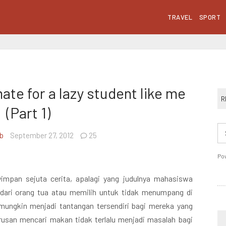
TRAVEL
SPORT
e for a lazy student like me
R
(Part 1)
ib
September 27, 2012
25
Po
an sejuta cerita, apalagi yang judulnya mahasiswa
 dari orang tua atau memilih untuk tidak menumpang di
mungkin menjadi tantangan tersendiri bagi mereka yang
rusan mencari makan tidak terlalu menjadi masalah bagi