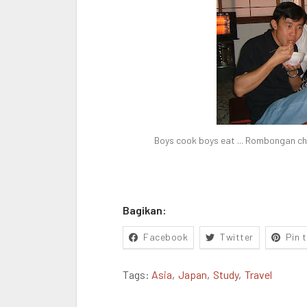
Boys cook boys eat ... Rombongan che
Bagikan:
Facebook
Twitter
Pin 
Tags:
Asia
Japan
Study
Travel