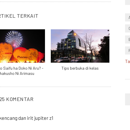
RTIKEL TERKAIT
Ta
o Saifu ha Doko Ni Aru? -
Tips berbuka di kelas
hakusho Ni Arimasu
25 KOMENTAR
encang dan irit jupiter z1