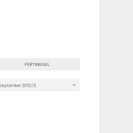
SWIMMING
THAILAND
TRAVEL
TURKEY
VIETNAM
WORK
PERTINGGAL