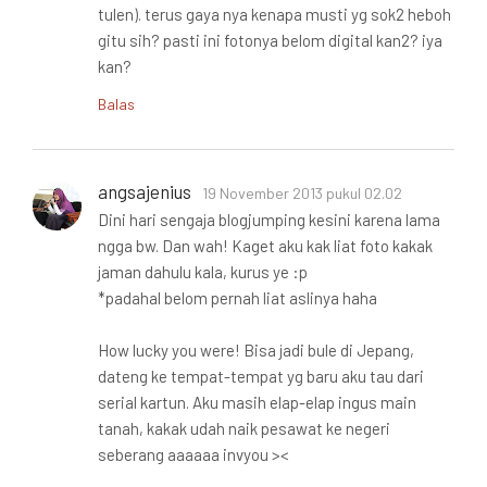
tulen). terus gaya nya kenapa musti yg sok2 heboh
gitu sih? pasti ini fotonya belom digital kan2? iya
kan?
Balas
angsajenius
19 November 2013 pukul 02.02
Dini hari sengaja blogjumping kesini karena lama
ngga bw. Dan wah! Kaget aku kak liat foto kakak
jaman dahulu kala, kurus ye :p
*padahal belom pernah liat aslinya haha
How lucky you were! Bisa jadi bule di Jepang,
dateng ke tempat-tempat yg baru aku tau dari
serial kartun. Aku masih elap-elap ingus main
tanah, kakak udah naik pesawat ke negeri
seberang aaaaaa invyou ><