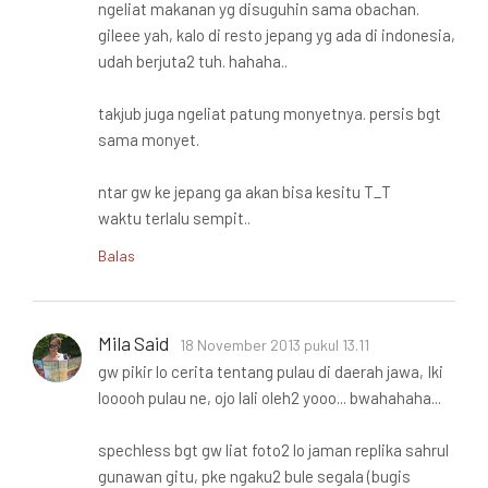
ngeliat makanan yg disuguhin sama obachan.
gileee yah, kalo di resto jepang yg ada di indonesia,
udah berjuta2 tuh. hahaha..
takjub juga ngeliat patung monyetnya. persis bgt
sama monyet.
ntar gw ke jepang ga akan bisa kesitu T_T
waktu terlalu sempit..
Balas
Mila Said
18 November 2013 pukul 13.11
gw pikir lo cerita tentang pulau di daerah jawa, Iki
looooh pulau ne, ojo lali oleh2 yooo... bwahahaha...
spechless bgt gw liat foto2 lo jaman replika sahrul
gunawan gitu, pke ngaku2 bule segala (bugis