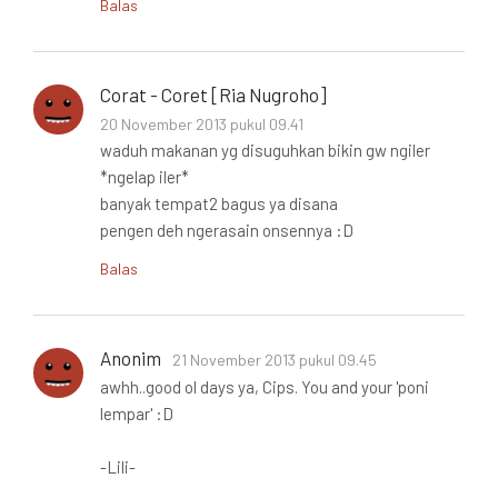
Balas
Corat - Coret [Ria Nugroho]
20 November 2013 pukul 09.41
waduh makanan yg disuguhkan bikin gw ngiler
*ngelap iler*
banyak tempat2 bagus ya disana
pengen deh ngerasain onsennya :D
Balas
Anonim
21 November 2013 pukul 09.45
awhh..good ol days ya, Cips. You and your 'poni
lempar' :D
-Lili-