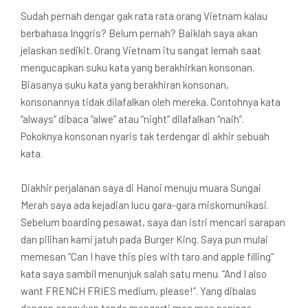
Sudah pernah dengar gak rata rata orang Vietnam kalau
berbahasa Inggris? Belum pernah? Baiklah saya akan
jelaskan sedikit. Orang Vietnam itu sangat lemah saat
mengucapkan suku kata yang berakhirkan konsonan.
Biasanya suku kata yang berakhiran konsonan,
konsonannya tidak dilafalkan oleh mereka. Contohnya kata
“always” dibaca “alwe” atau “night” dilafalkan “naih”.
Pokoknya konsonan nyaris tak terdengar di akhir sebuah
kata.
Diakhir perjalanan saya di Hanoi menuju muara Sungai
Merah saya ada kejadian lucu gara-gara miskomunikasi.
Sebelum boarding pesawat, saya dan istri mencari sarapan
dan pilihan kami jatuh pada Burger King. Saya pun mulai
memesan “Can I have this pies with taro and apple filling”
kata saya sambil menunjuk salah satu menu. “And I also
want FRENCH FRIES medium, please!”. Yang dibalas
dengan anggukan tanda mengerti mas mas penjaga