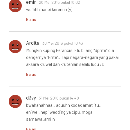
emir
26 Mei 2016 pukul 16.02
wuihhh hanoi kerennn (y)
Balas
Ardita
30 Mei 2016 pukul 10.43
Mungkin kuping Perancis. Elu bilang "Sprite" dia
dengernya "Frite".. Tapi negara-negara yang pakai
aksara kruwel dan krutenlan selalu lucu :D
Balas
d3vy
31 Mei 2016 pukul 14.48
bwahahahhaa... aduuhh kocak amat itu...
eniwei, hepi wedding ya cipu, moga
samawa..amiin
Balas