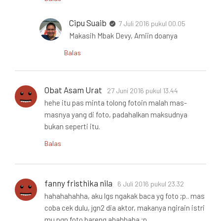
Cipu Suaib
7 Juli 2016 pukul 00.05
Makasih Mbak Devy, Amiin doanya
Balas
Obat Asam Urat
27 Juni 2016 pukul 13.44
hehe itu pas minta tolong fotoin malah mas-
masnya yang di foto, padahalkan maksudnya
bukan seperti itu.
Balas
fanny fristhika nila
6 Juli 2016 pukul 23.32
hahahahahha, aku lgs ngakak baca yg foto ;p.. mas
coba cek dulu, jgn2 dia aktor, makanya ngirain istri
mu pgn foto bareng ahahhaha ;p