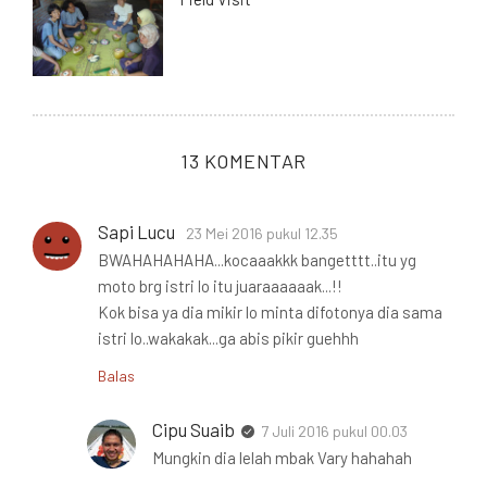
13 KOMENTAR
Sapi Lucu
23 Mei 2016 pukul 12.35
BWAHAHAHAHA...kocaaakkk bangetttt..itu yg
moto brg istri lo itu juaraaaaaak...!!
Kok bisa ya dia mikir lo minta difotonya dia sama
istri lo..wakakak...ga abis pikir guehhh
Balas
Cipu Suaib
7 Juli 2016 pukul 00.03
Mungkin dia lelah mbak Vary hahahah