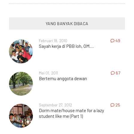
YANG BANYAK DIBACA
Februari 18, 2010
49
Sayah kerja di PBB loh, OM.....
Mei 01, 2011
67
Bertemu anggota dewan
September 27, 2012
25
Dorm mate/house mate for a lazy
student like me (Part 1)