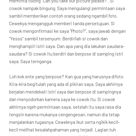
meminta tolong “Can you take our picture please?”. Si
cowok nampak bingung. Saya mengulangi permintaan saya
sambil memberikan contoh orang sedang ngambil foto.
Cewekya mengangguk memberi tanda persetujuan. Si
cowok mengonfirmasi ke saya “Photo?”, saya jawab dengan
“Yesss” sambil tersenyum. Berdirilah si cowok dan
menghampiri istri saya. Dan apa yang dia lakukan saudara-
saudara? Si cowok itu berdiri dan berpose di samping istri
saya. Saya ternganga.
Loh kok ente yang berpose? Kan gua yang harusnya difoto.
Kira-kira begitulah yang ada di pikiran saya. Saya akhirnya
berjalan mendekati istri saya dan berpose di sampingnya
dan menyodorkan kamera saya ke cowok itu. Si cowok
akhirnya ngeh permintaan saya, setelah itu saya rasa dia
tengsin karena mukanya cengengesan, namun dia tetap
menjalankan tugasnya. Ceweknya ikut serta ngikik kecil-
kecil melihat kesalahpahaman yang terjadi. Lagian tuh