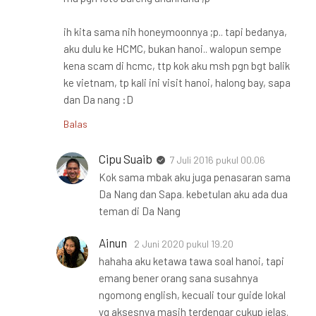
ih kita sama nih honeymoonnya ;p.. tapi bedanya,
aku dulu ke HCMC, bukan hanoi.. walopun sempe
kena scam di hcmc, ttp kok aku msh pgn bgt balik
ke vietnam, tp kali ini visit hanoi, halong bay, sapa
dan Da nang :D
Balas
Cipu Suaib
7 Juli 2016 pukul 00.06
Kok sama mbak aku juga penasaran sama
Da Nang dan Sapa. kebetulan aku ada dua
teman di Da Nang
Ainun
2 Juni 2020 pukul 19.20
hahaha aku ketawa tawa soal hanoi, tapi
emang bener orang sana susahnya
ngomong english, kecuali tour guide lokal
yg aksesnya masih terdengar cukup jelas.