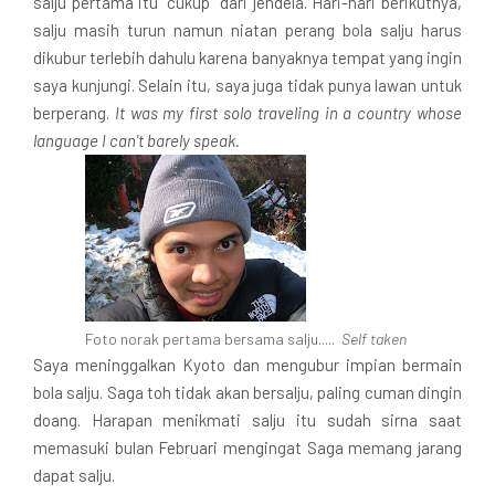
salju pertama itu "cukup" dari jendela. Hari-hari berikutnya,
salju masih turun namun niatan perang bola salju harus
dikubur terlebih dahulu karena banyaknya tempat yang ingin
saya kunjungi. Selain itu, saya juga tidak punya lawan untuk
berperang.
It was my first solo traveling in a country whose
language I can't barely speak.
Foto norak pertama bersama salju.....
Self taken
Saya meninggalkan Kyoto dan mengubur impian bermain
bola salju. Saga toh tidak akan bersalju, paling cuman dingin
doang. Harapan menikmati salju itu sudah sirna saat
memasuki bulan Februari mengingat Saga memang jarang
dapat salju.