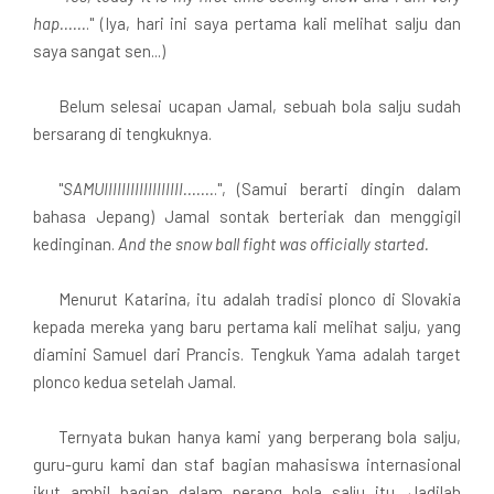
hap......
." (Iya, hari ini saya pertama kali melihat salju dan
saya sangat sen...)
Belum selesai ucapan Jamal, sebuah bola salju sudah
bersarang di tengkuknya.
"
SAMUIIIIIIIIIIIIIIIIII.......
.", (Samui berarti dingin dalam
bahasa Jepang) Jamal sontak berteriak dan menggigil
kedinginan.
And the snow ball fight was officially started.
Menurut Katarina, itu adalah tradisi plonco di Slovakia
kepada mereka yang baru pertama kali melihat salju, yang
diamini Samuel dari Prancis. Tengkuk Yama adalah target
plonco kedua setelah Jamal.
Ternyata bukan hanya kami yang berperang bola salju,
guru-guru kami dan staf bagian mahasiswa internasional
ikut ambil bagian dalam perang bola salju itu. Jadilah