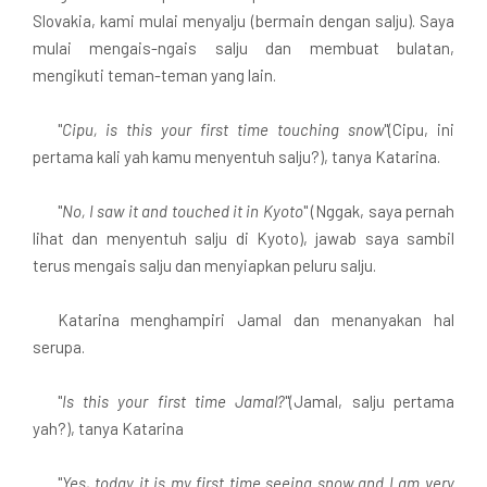
Slovakia, kami mulai menyalju (bermain dengan salju). Saya
mulai mengais-ngais salju dan membuat bulatan,
mengikuti teman-teman yang lain.
"
Cipu, is this your first time touching snow
"(Cipu, ini
pertama kali yah kamu menyentuh salju?), tanya Katarina.
"
No, I saw it and touched it in Kyoto
" (Nggak, saya pernah
lihat dan menyentuh salju di Kyoto), jawab saya sambil
terus mengais salju dan menyiapkan peluru salju.
Katarina menghampiri Jamal dan menanyakan hal
serupa.
"
Is this your first time Jamal?
"(Jamal, salju pertama
yah?), tanya Katarina
"
Yes, today it is my first time seeing snow and I am very