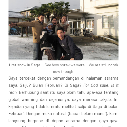
first snow in Saga.... See how norak we were.... We are still norak
now though
Saya tercekat dengan pemandangan di halaman asrama
saya. Salju? Bulan Februari? Di Saga?
For God sake, is it
real?
Berhubung saat itu saya blom tahu apa-apa tentang
global warming dan sejenisnya, saya merasa takjub. Ini
kejadian yang tidak lumrah, melihat salju di Saga di bulan
Februari. Dengan muka natural (baca: belum mandi), kami
langsung berpose di depan asrama dengan gaya-gaya