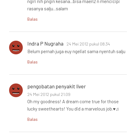
ngiri nih pngin kesana...bisa maen2 n mencicipi
rasanya salju...salam
Balas
Indra P Nugraha
24 Mei 2012 pukul 08.34
Belum pernah juga euy ngeliat sama nyentuh salju
Balas
pengobatan penyakit liver
24 Mei 2012 pukul 21.09
Oh my goodness! A dream come true for those
lucky sweethearts! You did a marvelous job.♥♫
Balas