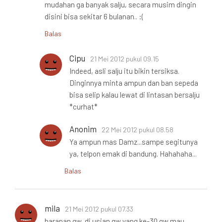
mudahan ga banyak salju, secara musim dingin
disini bisa sekitar 6 bulanan.. :(
Balas
Cipu
21 Mei 2012 pukul 09.15
Indeed, asli salju itu bikin tersiksa.
Dinginnya minta ampun dan ban sepeda
bisa selip kalau lewat di lintasan bersalju
*curhat*
Anonim
22 Mei 2012 pukul 08.58
Ya ampun mas Damz...sampe segitunya
ya, telpon emak di bandung. Hahahaha...
Balas
mila
21 Mei 2012 pukul 07.33
harapan gw, di usian gw yang ke-30 gw mau