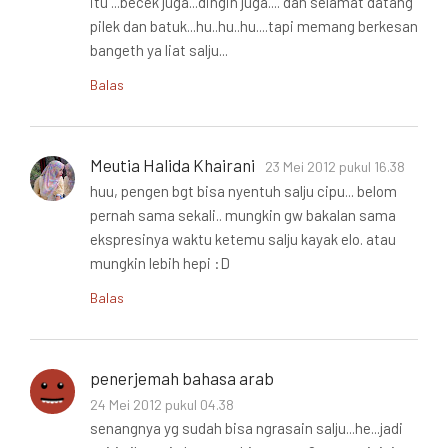
itu ...becek juga...dingin juga.... dan selamat datang
pilek dan batuk...hu..hu..hu....tapi memang berkesan
bangeth ya liat salju...
Balas
Meutia Halida Khairani
23 Mei 2012 pukul 16.38
huu, pengen bgt bisa nyentuh salju cipu... belom
pernah sama sekali.. mungkin gw bakalan sama
ekspresinya waktu ketemu salju kayak elo. atau
mungkin lebih hepi :D
Balas
penerjemah bahasa arab
24 Mei 2012 pukul 04.38
senangnya yg sudah bisa ngrasain salju...he...jadi