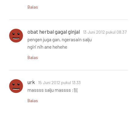
Balas
obat herbal gagal ginjal
13 Juni 2012 pukul 08.37
pengen juga gan, ngerasain salju
ngiri nih ane hehehe
Balas
urk
15 Juni 2012 pukul 13.33
massss salju massss :'(((
Balas