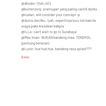
@dhodie: (fish_hit)
@buitenzorg: pramugari yang paling cantik donks
@ruslan: will consider your concept :p
@dunia_kecilku: iyah, sepertinya lucu tuh kalo ke
yogya pake kresekan bakpia
@iLLa: can't wait to go to Surabaya
@Mas Iman: BUKAN bandeng mas, TONGKOL
(pentung beneran)
@Luvie: hue hue hue, bandeng rasa spidol???
Balas