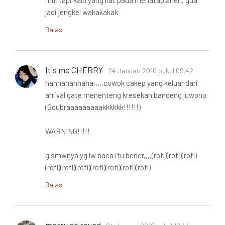
mil, tapi kalo yang liat pada menatap aneh, gua
jadi jengkel wakakakak
Balas
It's me CHERRY
24 Januari 2010 pukul 09.42
hahhahahhaha,,,,,cowok cakep yang keluar dari
arrival gate menenteng kresekan bandeng juwono.
(Gdubraaaaaaaaakkkkkk!!!!!!)
WARNING!!!!!
g smwnya yg lw baca itu bener,,,,(rofl)(rofl)(rofl)
(rofl)(rofl)(rofl)(rofl)(rofl)(rofl)(rofl)
Balas