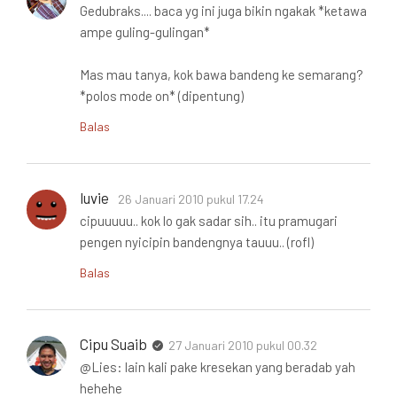
Gedubraks.... baca yg ini juga bikin ngakak *ketawa
ampe guling-gulingan*
Mas mau tanya, kok bawa bandeng ke semarang?
*polos mode on* (dipentung)
Balas
luvie
26 Januari 2010 pukul 17.24
cipuuuuu.. kok lo gak sadar sih.. itu pramugari
pengen nyicipin bandengnya tauuu.. (rofl)
Balas
Cipu Suaib
27 Januari 2010 pukul 00.32
@Lies: lain kali pake kresekan yang beradab yah
hehehe