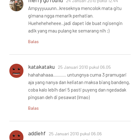
merry go round
24 Januari 2010 pukul 12.44
Ampyyyuuunn...kreseknya mencolok mata gitu
gimana ngga menarik perhatian.
Hueheheheheee...jadi dapet ide buat ngisengin
adik yang mau pulang ke semarang nih ;)
Balas
katakataku
25 Januari 2010 pukul 06.05
hahahahaaa.............. untungnya cuma 3 pramugari
aja yang nanya dan keliatan maksa biang bandeng,
coba kalo lebih dari 5 pasti puyeng dan ngedadak
pingsan deh di pesawat (lmao)
Balas
addiehf
25 Januari 2010 pukul 06.06