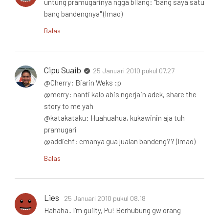
untung pramugarinya ngga bilang: "bang saya satu
bang bandengnya" (lmao)
Balas
Cipu Suaib
25 Januari 2010 pukul 07.27
@Cherry: Biarin Weks :p
@merry: nanti kalo abis ngerjain adek, share the
story to me yah
@katakataku: Huahuahua, kukawinin aja tuh
pramugari
@addiehf: emanya gua jualan bandeng?? (lmao)
Balas
Lies
25 Januari 2010 pukul 08.18
Hahaha.. I'm guilty, Pu! Berhubung gw orang