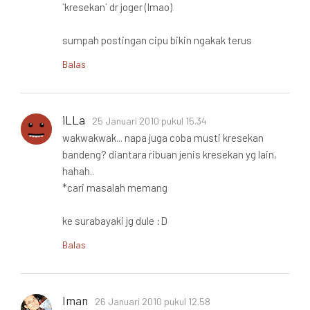
`kresekan` dr joger (lmao)
sumpah postingan cipu bikin ngakak terus
Balas
iLLa
25 Januari 2010 pukul 15.34
wakwakwak... napa juga coba musti kresekan
bandeng? diantara ribuan jenis kresekan yg lain,
hahah..
*cari masalah memang
ke surabayaki jg dule :D
Balas
Iman
26 Januari 2010 pukul 12.58