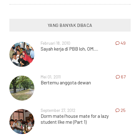
YANG BANYAK DIBACA
Februari 18, 2010
49
Sayah kerja di PBB loh, OM.....
Mei 01, 2011
67
Bertemu anggota dewan
September 27, 2012
25
Dorm mate/house mate for a lazy
student like me (Part 1)