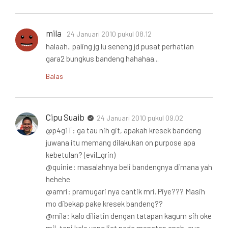
mila
24 Januari 2010 pukul 08.12
halaah.. paling jg lu seneng jd pusat perhatian
gara2 bungkus bandeng hahahaa...
Balas
Cipu Suaib
24 Januari 2010 pukul 09.02
@p4g1T: ga tau nih git, apakah kresek bandeng
juwana itu memang dilakukan on purpose apa
kebetulan? (evil_grin)
@quinie: masalahnya beli bandengnya dimana yah
hehehe
@amri: pramugari nya cantik mri. Piye??? Masih
mo dibekap pake kresek bandeng??
@mila: kalo diliatin dengan tatapan kagum sih oke