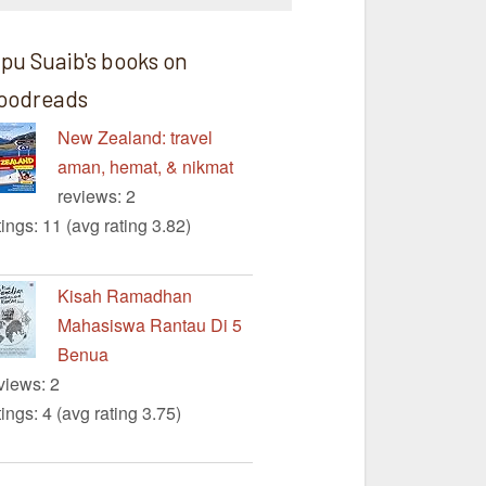
ipu Suaib's books on
oodreads
New Zealand: travel
aman, hemat, & nikmat
reviews: 2
tings: 11 (avg rating 3.82)
Kisah Ramadhan
Mahasiswa Rantau Di 5
Benua
views: 2
tings: 4 (avg rating 3.75)