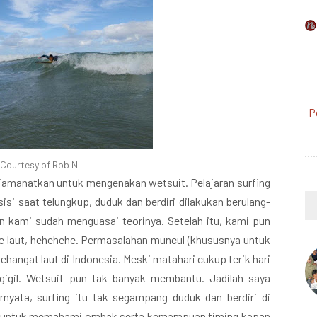
P
Courtesy of Rob N
 diamanatkan untuk mengenakan wetsuit. Pelajaran surfing
sisi saat telungkup, duduk dan berdiri dilakukan berulang-
in kami sudah menguasai teorinya. Setelah itu, kami pun
e laut, hehehehe. Permasalahan muncul (khususnya untuk
 sehangat laut di Indonesia. Meski matahari cukup terik hari
ggigil. Wetsuit pun tak banyak membantu. Jadilah saya
nyata, surfing itu tak segampang duduk dan berdiri di
atih untuk memahami ombak serta kemampuan timing kapan