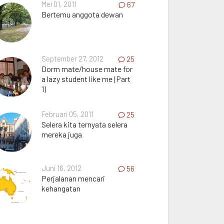
Mei 01, 2011
67
Bertemu anggota dewan
September 27, 2012
25
Dorm mate/house mate for
a lazy student like me (Part
1)
Februari 05, 2011
25
Selera kita ternyata selera
mereka juga
Juni 16, 2012
56
Perjalanan mencari
kehangatan