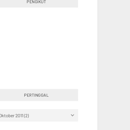
PENGIKUT
PHILIPPINES
RANDOM
READING
RUNNING
SINGAPORE
SOCCER
SOUTHEAST ASIA
SPORT
STUDY
SWIMMING
THAILAND
TRAVEL
TURKEY
VIETNAM
WORK
PERTINGGAL