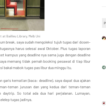
P
t at Baillieu Library, Melb Uni
elum break, saya sudah mengoleksi tujuh tugas dari dosen-
ugasnya harus selesai awal Oktober. Plus tugas laporan
ket kampus yang deadline nya sama juga dengan deadline
aya memang tidak pernah booking pesawat di tiap libur
i bakal mabok tugas pas libur dua minggu itu.
n garis kematian (baca: deadline), saya dapat dua ajakan
 teman-teman jurusan dan yang kedua dari teman-teman
 daytrip. So total ada dua hari perjalanan. Lumayan,
elelep tugas jadinya.