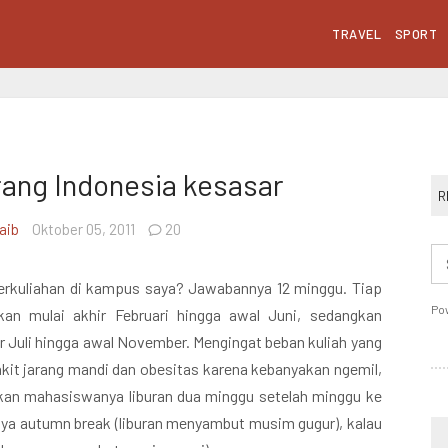
TRAVEL
SPORT
rang Indonesia kesasar
R
aib
Oktober 05, 2011
20
erkuliahan di kampus saya? Jawabannya 12 minggu. Tiap
Po
akan mulai akhir Februari hingga awal Juni, sedangkan
r Juli hingga awal November. Mengingat beban kuliah yang
it jarang mandi dan obesitas karena kebanyakan ngemil,
kan mahasiswanya liburan dua minggu setelah minggu ke
anya autumn break (liburan menyambut musim gugur), kalau