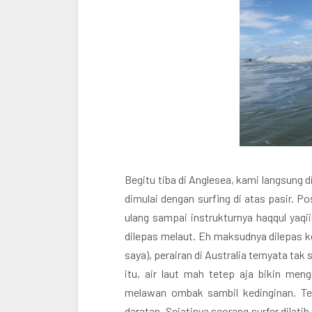
Begitu tiba di Anglesea, kami langsung
dimulai dengan surfing di atas pasir. Po
ulang sampai instrukturnya haqqul yaqi
dilepas melaut. Eh maksudnya dilepas k
saya), perairan di Australia ternyata tak
itu, air laut mah tetep aja bikin men
melawan ombak sambil kedinginan. Ter
daratan. Sejatinya seorang surfer dil