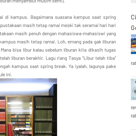
liburan menyambut musim semi).
C
ulai di kampus. Bagaimana suasana kampus saat spring
rpustakaan masih tetap ramai meski tak seramai hari hari
G
ustakaan masih penuh dengan mahasiswa-mahasiswi yang
n kampus masih tetap ramai. Loh, emang pada gak liburan
ana bisa libur kalau sebelum liburan kita dikasih tugas
ah liburan berakhir. Lagu riang Tasya "Libur telah tiba"
ra
ngah kampus saat spring break. Ya iyalah, lagunya pake
e ini.
re
ra