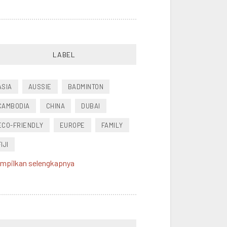
LABEL
ASIA
AUSSIE
BADMINTON
CAMBODIA
CHINA
DUBAI
ECO-FRIENDLY
EUROPE
FAMILY
FIJI
mpilkan selengkapnya
FOOD
FRANCE
FRIEND
HEALTH
HONGKONG
INDONESIA
JAPAN
MALAYSIA
MOVIE
MUSIK
NEW ZEALAND
PACIFIC