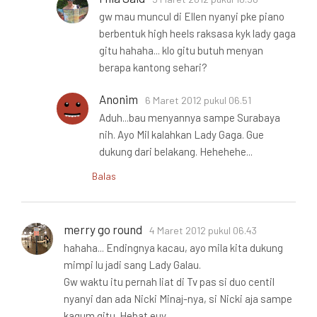
gw mau muncul di Ellen nyanyi pke piano
berbentuk high heels raksasa kyk lady gaga
gitu hahaha... klo gitu butuh menyan
berapa kantong sehari?
Anonim
6 Maret 2012 pukul 06.51
Aduh...bau menyannya sampe Surabaya
nih. Ayo Mil kalahkan Lady Gaga. Gue
dukung dari belakang. Hehehehe...
Balas
merry go round
4 Maret 2012 pukul 06.43
hahaha... Endingnya kacau, ayo mila kita dukung
mimpi lu jadi sang Lady Galau.
Gw waktu itu pernah liat di Tv pas si duo centil
nyanyi dan ada Nicki Minaj-nya, si Nicki aja sampe
kagum gitu. Hebat euy.