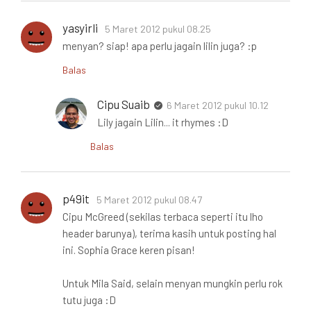
yasyirli
5 Maret 2012 pukul 08.25
menyan? siap! apa perlu jagain lilin juga? :p
Balas
Cipu Suaib
6 Maret 2012 pukul 10.12
Lily jagain Lilin... it rhymes :D
Balas
p49it
5 Maret 2012 pukul 08.47
Cipu McGreed (sekilas terbaca seperti itu lho
header barunya), terima kasih untuk posting hal
ini. Sophia Grace keren pisan!
Untuk Mila Said, selain menyan mungkin perlu rok
tutu juga :D