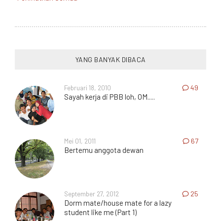
YANG BANYAK DIBACA
Februari 18, 2010
49
Sayah kerja di PBB loh, OM.....
Mei 01, 2011
67
Bertemu anggota dewan
September 27, 2012
25
Dorm mate/house mate for a lazy
student like me (Part 1)