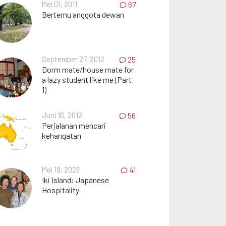
Mei 01, 2011
67
Bertemu anggota dewan
September 27, 2012
25
Dorm mate/house mate for
a lazy student like me (Part
1)
Juni 16, 2012
56
Perjalanan mencari
kehangatan
Mei 18, 2023
41
Iki Island: Japanese
Hospitality