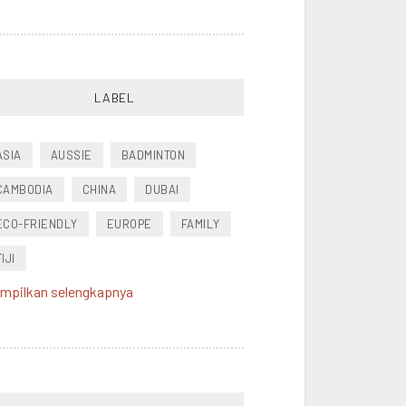
LABEL
ASIA
AUSSIE
BADMINTON
CAMBODIA
CHINA
DUBAI
ECO-FRIENDLY
EUROPE
FAMILY
FIJI
mpilkan selengkapnya
FOOD
FRANCE
FRIEND
HEALTH
HONGKONG
INDONESIA
JAPAN
MALAYSIA
MOVIE
MUSIK
NEW ZEALAND
PACIFIC