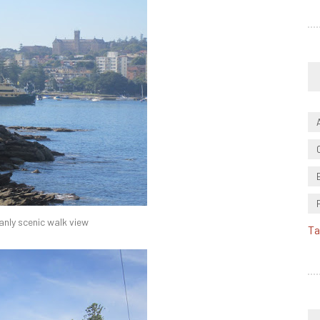
anly scenic walk view
Ta