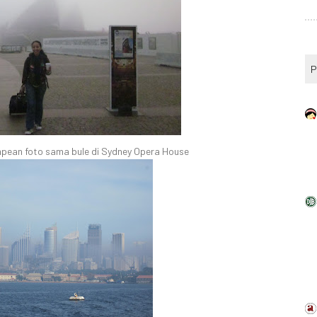
P
mpean foto sama bule di Sydney Opera House