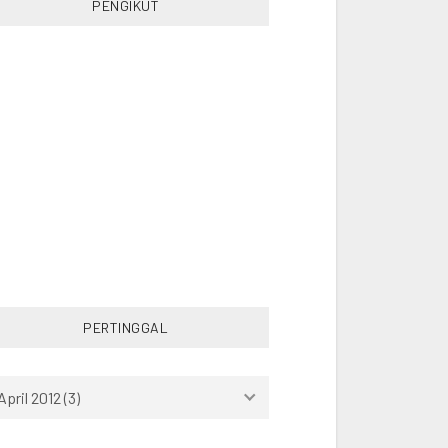
PENGIKUT
PHILIPPINES
RANDOM
READING
RUNNING
SINGAPORE
SOCCER
SOUTHEAST ASIA
SPORT
STUDY
SWIMMING
THAILAND
TRAVEL
TURKEY
VIETNAM
WORK
PERTINGGAL