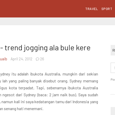
TRAVEL
SPORT
 trend jogging ala bule kere
R
Suaib
April 24, 2012
26
ney itu adalah ibukota Australia, mungkin dari sekian
Po
ey lah yang paling banyak disebut orang. Sydney memang
igus kota terpadat. Tapi, sebenarnya ibukota Australia
am ngesot dari Sydney (baca: 2 jam naik bus). Saya sudah
, namun kali ini saya kedatangan tamu dari Indonesia yang
an senang hati menemani.