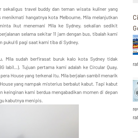
 sekaligus travel buddy dan teman wisata kuliner yang
C
as menikmati hangatnya kota Melbourne, Mila melanjutkan
minta ikut menemani Mila ke Sydney, sekalian sedikit
G
jalanan selama sekitar 11 jam dengan bus, tibalah kami
 pukul 6 pagi saat kami tiba di Sydney.
, Mila sudah berfirasat buruk kalo kota Sydney tidak
ra
labil...). Tujuan pertama kami adalah ke Circular Quay,
era House yang terkenal itu. Mila berjalan sambil menarik
House yang nampak misterius berbalut kabut. Tapi kabut
n keinginan kami berdua mengabadikan momen di depan
gu kabutnya menipis.
re
ra