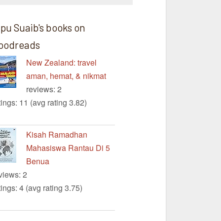
ipu Suaib's books on
oodreads
New Zealand: travel
aman, hemat, & nikmat
reviews: 2
tings: 11 (avg rating 3.82)
Kisah Ramadhan
Mahasiswa Rantau Di 5
Benua
views: 2
tings: 4 (avg rating 3.75)