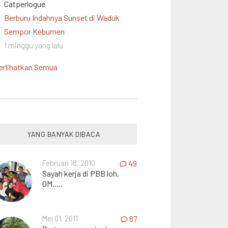
Catperlogue
Berburu Indahnya Sunset di Waduk
Sempor Kebumen
1 minggu yang lalu
erlihatkan Semua
YANG BANYAK DIBACA
Februari 18, 2010
49
Sayah kerja di PBB loh,
OM.....
Mei 01, 2011
67