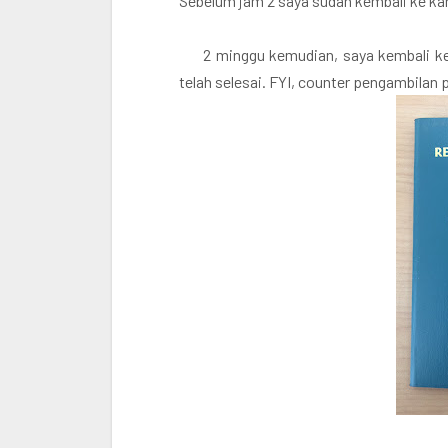
Sebelum jam 2 saya sudah kembali ke ka
2 minggu kemudian, saya kembali k
telah selesai. FYI, counter pengambilan 