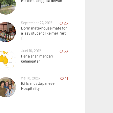
Bertemu anggota dewan
September 27, 2012
25
Dorm mate/house mate for
a lazy student like me (Part
1)
Juni 16, 2012
56
Perjalanan mencari
kehangatan
Mei 18, 2023
41
Iki Island: Japanese
Hospitality