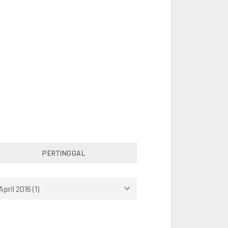
PHILIPPINES
RANDOM
READING
RUNNING
SINGAPORE
SOCCER
SOUTHEAST ASIA
SPORT
STUDY
SWIMMING
THAILAND
TRAVEL
TURKEY
VIETNAM
WORK
PERTINGGAL