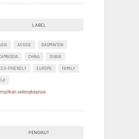
LABEL
ASIA
AUSSIE
BADMINTON
CAMBODIA
CHINA
DUBAI
ECO-FRIENDLY
EUROPE
FAMILY
FIJI
mpilkan selengkapnya
FOOD
FRANCE
FRIEND
HEALTH
HONGKONG
INDONESIA
JAPAN
MALAYSIA
MOVIE
MUSIK
NEW ZEALAND
PACIFIC
PENGIKUT