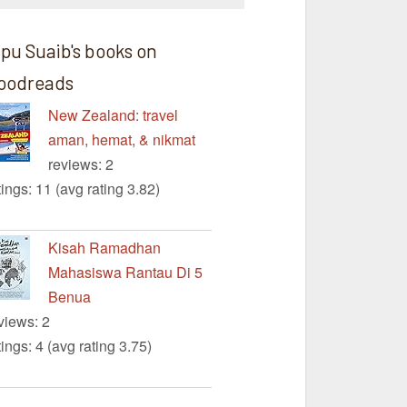
ipu Suaib's books on
oodreads
New Zealand: travel
aman, hemat, & nikmat
reviews: 2
tings: 11 (avg rating 3.82)
Kisah Ramadhan
Mahasiswa Rantau Di 5
Benua
views: 2
tings: 4 (avg rating 3.75)